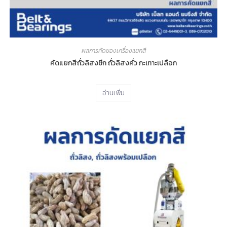
ผลการคัดของเครื่องแยกสี
คัดแยกสีถั่วลิสงซีก ถั่วลิสงคั่ว กะเทาะเปลือก
อ่านเพิ่ม