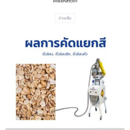
คัดแยกสีถั่วดำ
อ่านเพิ่ม