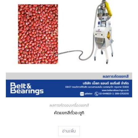
ผลการคัดของเครื่องแยกสี
คัดแยกสีถั่วอะซูกิ
อ่านเพิ่ม