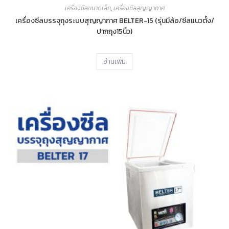
เครื่องซีลขนาดเล็ก
,
เครื่องซีลสุญญากาศ
เครื่องซีลบรรจุถุงระบบสุญญากาศ BELTER-15 (รุ่นมีล้อ/ซีลแนวตั้ง/
ปากถุง15นิ้ว)
อ่านเพิ่ม