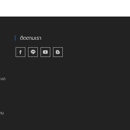
ติดตามเรา
ง บด
งาน