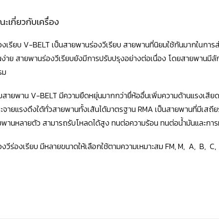
ะเกี่ยวกับเครื่อง
องเรียบ
V-BELT
เป็นสายพานร่องวีเรียบ สายพานที่นิยมใช้กันมากในการ
นง่าย สายพานร่องวีเรียบยังมีการปรับปรุงอย่างต่อเนื่อง โดยสายพานมีล
รม
้หุ้มสายพาน
V-BELT
มีความยืดหยุ่นมากกว่ายื่ห้ออื่นเพิ่มความด้านแรงเสี
กระจายแรงดึงใด้ทั่วสายพานทั้งเส้นได้มาตรฐาน
RMA
เป็นสายพานที่มีเสถี
ยพานหลายตัว สามารถรับโหลดได้สูง ทนต่อความร้อน ทนต่อน้ำมันและการหั
งวีร่องเรียบ มีหลายขนาดให้เลือกใช้ตามความเหมาะสม
FM, M, A, B, C,