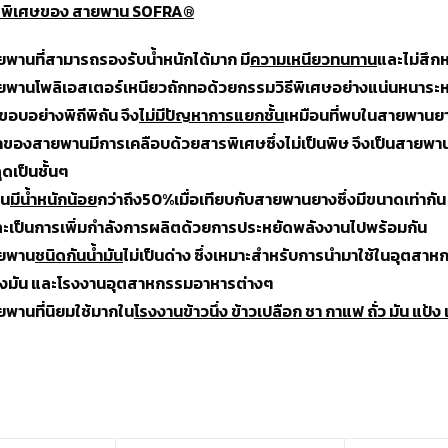
ิพิเศษของ สายพาน
SOFRA®
ยพานที่สามารถรองรับน้ำหนักได้มาก มี
ความเหนียวทนทาน
และไม่สึก
ยพานโพลิเอสเตอร์เหนียวถักทอด้วยกรรมวิธีพิเศษอย่างแน่นหนาร
ขอบอย่างพิถีพิถัน จึง
ไม่มีปัญหาการแยกชั้น
เหมือนที่พบในสายพานย
กของสายพานมีการเคลือบด้วยสารพิเศษซึ่งไม่เป็นพิษ จึงเป็นสายพาน
ุดเป็นชั้นๆ
าน
มีน้ำหนักน้อย
กว่าถึง50%เมื่อเทียบกับสายพานยางซึ่งมีขนาดเท่ากั
ะเป็นการเพิ่มกำลังการผลิตด้วยการประหยัดพลังงานไปพร้อมกัน
ายพาน
ชนิดกันน้ำมัน
ไม่เป็นด่าง ซึ่งเหมาะสำหรับการนำมาใช้ในอุตสาห
รงมัน และโรงงานอุตสาหกรรมอาหารต่างๆ
ยพานที่นิยมใช้มากใน
โรงงานข้าวนึ่ง ข้าวเปลือก ชา กาแฟ ถั่ว มัน แ