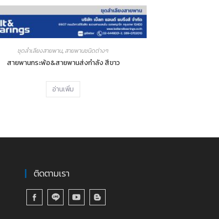
ชุดลำเลียงสายพาน
,
สายพานชนิดต่างๆ
สายพานกระพ้อ&สายพานส่งกำลัง สีขาว
อ่านเพิ่ม
ติดตามเรา