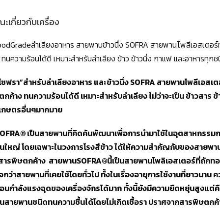
ะเกี่ยวกับเครื่อง
dGradeลำเลียงอาหาร สายพานข้าวนึ่ง SOFRA สายพานโพลีเอสเตอร์ทอ
 ทนความร้อนได้ดี เหมาะสำหรับลำเลียง ข้าว ข้าวนึ่ง กาแฟ และอาหารทุกช
โซฟรา”สำหรับลำเลียงอาหาร และข้าวนึ่ง SOFRA สายพานโพลีเอสเต
ตกค้าง ทนความร้อนได้ดี เหมาะสำหรับลำเลียง ไม่ว่าจะเป็น ข้าวสาร ข้า
าเกษตรอื่นๆมากมาย
OFRA® เป็นสายพานที่คิดค้นพัฒนาเพื่อการนำมาใช้ในอุตสาหกรรมก
นใหญ่ โดยเฉพาะในวงการโรงสีข้าว ได้ให้ความสำคัญกับของสายพาน
ารพิษตกค้าง สายพานSOFRA®นี้เป็นสายพานโพลิเอสเตอร์ที่ถักทอด
อกว่าสายพานที่เคยใช้โดยทั่วไป ทั้งในเรื่องอายุการใช้งานที่ยาว
อนกำลังแรงฉุดของเครื่องจักรได้มาก ทั้งนี้ยังมีความยืดหยุ่นสูงแต่ค
เป็นสายพานชนิดทนความชื้นได้โดยไม่เกิดเชื้อรา ปราศจากสารพิษตกค