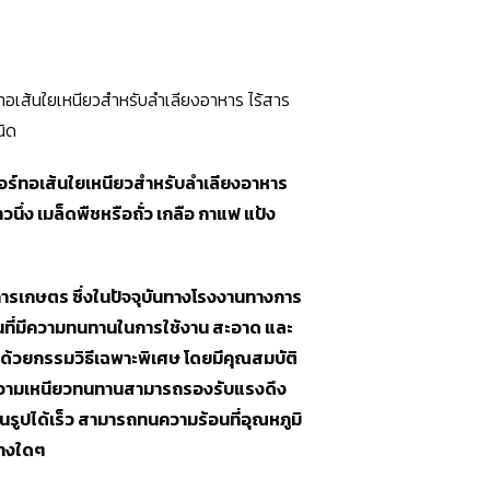
เส้นใยเหนียวสำหรับลำเลียงอาหาร ไร้สาร
นิด
อร์ทอเส้นใยเหนียวสำหรับลำเลียงอาหาร
วนึ่ง เมล็ดพืชหรือถั่ว เกลือ กาแฟ แป้ง
ารเกษตร ซึ่งในปัจจุบันทางโรงงานทางการ
ที่มีความทนทานในการใช้งาน สะอาด และ
้วยกรรมวิธีเฉพาะพิเศษ โดยมีคุณสมบัติ
นาน ความเหนียวทนทานสามารถรองรับแรงดึง
ืนรูปได้เร็ว สามารถทนความร้อนที่อุณหภูมิ
้างใดๆ