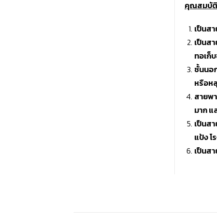
คุณสมบัต
เป็นสา
เป็นสา
ทอเก็บ
ชั้นนอ
หรือหล
สายพ
มาก แล
เป็นส
แป้ง โ
เป็นสา