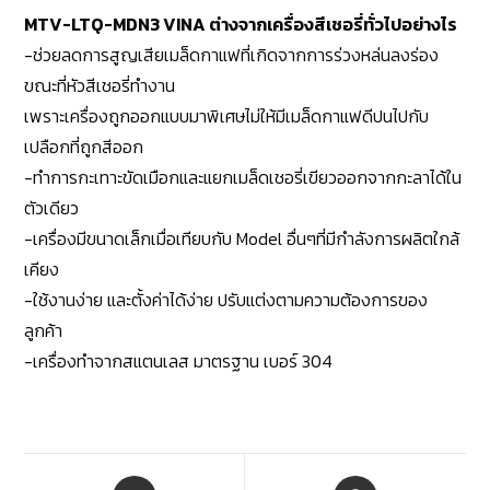
MTV-LTQ-MDN3 VINA ต่างจากเครื่องสีเชอรี่ทั่วไปอย่างไร
-ช่วยลดการสูญเสียเมล็ดกาแฟที่เกิดจากการร่วงหล่นลงร่อง
ขณะที่หัวสีเชอรี่ทำงาน
เพราะเครื่องถูกออกแบบมาพิเศษไม่ให้มีเมล็ดกาแฟดีปนไปกับ
เปลือกที่ถูกสีออก
-ทำการกะเทาะขัดเมือกและแยกเมล็ดเชอรี่เขียวออกจากกะลาได้ใน
ตัวเดียว
-เครื่องมีขนาดเล็กเมื่อเทียบกับ Model อื่นๆที่มีกำลังการผลิตใกล้
เคียง
-ใช้งานง่าย และตั้งค่าได้ง่าย ปรับแต่งตามความต้องการของ
ลูกค้า
-เครื่องทำจากสแตนเลส มาตรฐาน เบอร์ 304