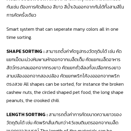
กันเช่น ต้องการคัดสีแดง สีขาว สีน้ำเงินออกจากกันได้ทั้งสามสีใน
การคัดครั้งเดียว
Smart system that can seperate many colors all in one
time sorting.
SHAPE SORTING
:
สามารถตั้งค่าคัดรูปทรงวัตถุดิบได้ เช่น คัด
แยกเม็ดมะม่วงหิมพานหักออกจากเมล็ดเต็ม คัดแยกเมล็ดอาหาร
สัตว์ทรงกลมออกจากทรงยาว คัดแยกถั่วลีลงทั้งเปลือกทรงยาว
สามปล้องออกจากสองปล้อง คัดแยกพริกโค้งงอออกจากพริก
ตรงสวย All shapes can be sorted, for instance the broken
cashew nuts, the circled shaped pet food, the long shape
peanuts, the crooked chili.
LENGTH SORTING
:
สามารถตั้งค่าการคัดขนาดความยาวของ
วัตถุดิบได้ เช่น คัดพริกสั่นเกินกว่า4.5เซนติเมตรออกจากเมล็ด
ขนาดยาวสมบูรณ์ The length of the materials can be