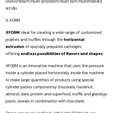
เครื่องจ่ายช็อกโกแลต ชุดฉีดช็อกโกแลต ช็อกโกแลตทรัฟเฟิล
พราลีน
X-FORM
XFORM
: Ideal for creating a wide range of customized
pralines and truffles through the
horizontal
extrusion
of specially prepared cartridges,
offering
endless possibilities of flavors and shapes
.
XFORM is an innovative machine that uses the pressure
inside a cylinder placed horizontally inside the machine
to make large quantities of products using special
cylinder pastes composed by chocolate, hazelnut,
almond, date, protein and superfood, truffle and gianduja
paste, cereals in combination with chocolate.
These, previously realised, with Selmi S9 Mould, are