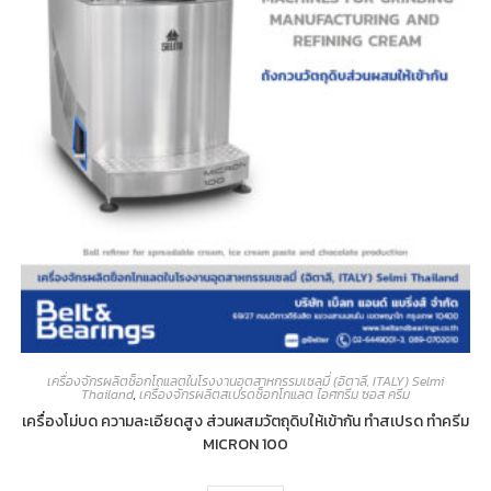
เครื่องจักรผลิตช็อกโกแลตในโรงงานอุตสาหกรรมเซลมี่ (อิตาลี, ITALY) Selmi
Thailand
,
เครื่องจักรผลิตสเปรดช็อกโกแลต ไอศกรีม ซอส ครีม
เครื่องโม่บด ความละเอียดสูง ส่วนผสมวัตถุดิบให้เข้ากัน ทำสเปรด ทำครีม
MICRON 100