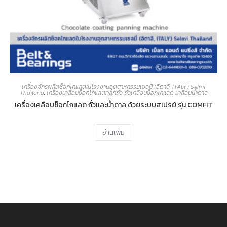
เครื่องจักรผลิตช็อกโกแลตในโรงงานอุตสาหกรรมเซลมี่ (อิตาลี, ITALY) Selmi
Thailand
,
เครื่องเคลือบช็อกโกแลตคลุกถั่ว ถั่วเคลือบช็อกโกแลต เคลือบน้ำตาล
เครื่องเคลือบช็อกโกแลต ถั่วและน้ำตาล ด้วยระบบสเปรย์ รุ่น COMFIT
อ่านเพิ่ม