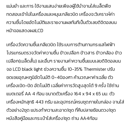
แม่นยำ และการ ใช้งานแสนง่ายเพียงผู้ใช้นำจานใส่เมล็ดพืช
ทดสอบเข้าไปในเครื่องและหมุนเกลียวบิด เครื่องจะวิเคราะห์ค่า
ความชื้นโดยอัตโนมัติและรายงานผลทันทีเป็นตัวเลขดิจิตอลบน
หน้าจอแสดงผลLCD
เครื่องวัดความชื้นเกลียวบิด ใช้ระบบการต้านทานกระแสไฟฟ้า
โปรแกรมตรวจวัดค่าความชื้น ข้าวเปลือก ข้าวสาร ข้าวกล้อง ข้าว
เปลือก(เมล็ดสั้น) และอื่นๆ รายงานค่าความชื้นแบบเลขดิจิตอลบน
จอ
LCD black light
ช่วงความชื้น 10-35
% Thermister
ปรับ
ชดเชยอุณหภูมิอัตโนมัติ 0-40องศา คำนวณหาค่าเฉลี่ย ตัว
เครื่องเปิด-ปิด อัตโนมัติ เฉลี่ยค่าการวัดสูงสุดได้ 9 ครั้ง ใช้ถ่าน
แบตเตอรี่
AA 4
ก้อน ขนาดตัวเครื่อง 164
x 94 x 65
มม. ตัว
เครื่องหนักสุทธิ 443 กรัม และอุปกรณ์ครบชุดภายในกล่อง จานใส่
ตัวอย่าง2ชุด แปรงทำความสะอาด1ชุด ที่คีบปลายช้อนตวง1ชุด
หนังสือคู่มือและกระเป๋าใส่เครื่อง1ชุด ถ่าน
AA4
ก้อน