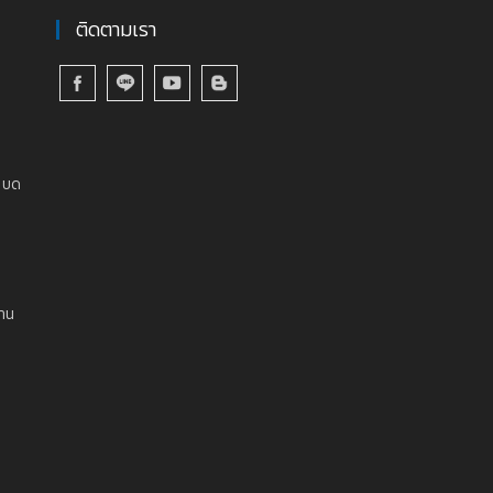
ติดตามเรา
ง บด
งาน