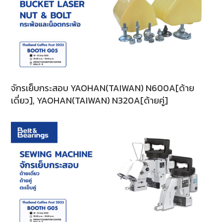
จักรเย็บกระสอบ YAOHAN(TAIWAN) N600A[ด้าย
เดี่ยว], YAOHAN(TAIWAN) N320A[ด้ายคู่]