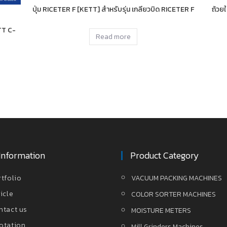
ปุ่ม RICETER F [KETT] สำหรับรุ่น เกลียวบิด RICETER F
ถ้วย
TT C-
Read more
Information
Product Category
rtfolio
VACUUM PACKING MACHINES
icle
COLOR SORTER MACHINES
ntact us
MOISTURE METERS
otation
Mill Grinders Machines