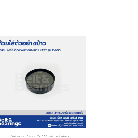
Spare Parts For Kett Moisture Meters