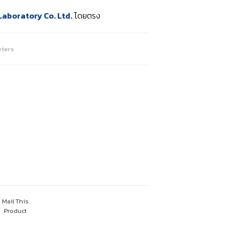
 Laboratory Co. Ltd.
โดยตรง
eters
Mail This
Product