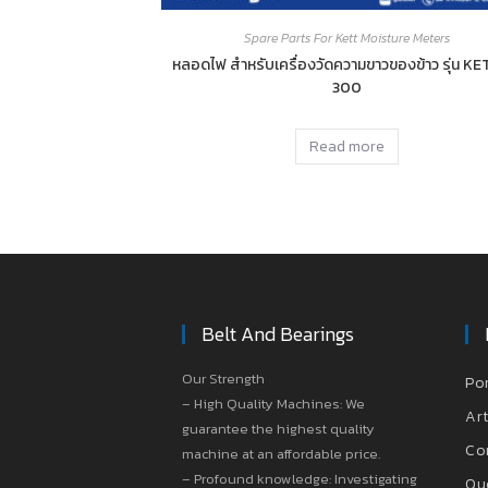
Spare Parts For Kett Moisture Meters
หลอดไฟ สำหรับเครื่องวัดความขาวของข้าว รุ่น KE
300
Read more
Belt And Bearings
Our Strength
Po
– High Quality Machines: We
Art
guarantee the highest quality
Co
machine at an affordable price.
– Profound knowledge: Investigating
Qu