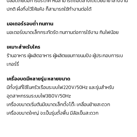
ปลอดภัยต่อการบริโภค หินสามารถถอดล้างได้ด้วยน้ำยาล้างจาน
ปกติ ผึ่งทิ้งไว้ให้แห้ง ก็สามารถใช้ทำงานต่อได้
มอเตอร์รอบต่ำ ทนทาน
มอเตอร์ขนาดเล็กกระทัดรัด ทนทานต่อการใช้งาน กินไฟน้อย
เหมาะสำหรับใคร
ร้านอาหาร ผู้ผลิตอาหาร ผู้ผลิตแยมทาขนมปัง ผู้ประกอบการเบ
เกอร์รี่
เครื่องบดมีหลายรุ่น หลายขนาด
มีทั้งรุ่นที่ใช้ในครัวเรือนระบบไฟ220V/50Hz และรุ่นสำหรับ
อุตสาหกรรมระบบไฟ380V/50Hz
เครื่องขนาดเริ่มต้นมีขนาดเล็กตั้งโต๊ะ เคลื่อนย้ายสะดวก
เครื่องขนาดใหญ่ จะเป็นรุ่นตั้งพื้น มีล้อเข็นสะดวก