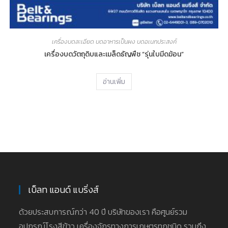
เครื่องบดละเอียด บดอาหารเป็นผง บดอเนกประสงค์
เครื่องบดวัตถุดิบและเมล็ดธัญพืช “รุ่นใบมีดฆ้อน”
อ่านเพิ่ม
เบ็ลท แอนด์ แบริ่งส์
ด้วยประสบการณ์กว่า 40 ปี บริษัทของเรา คือศูนย์รวม
อุปกรณ์โรงสีข้าว เครื่องจักรทางการเกษตรทุกชนิด รวมถึง