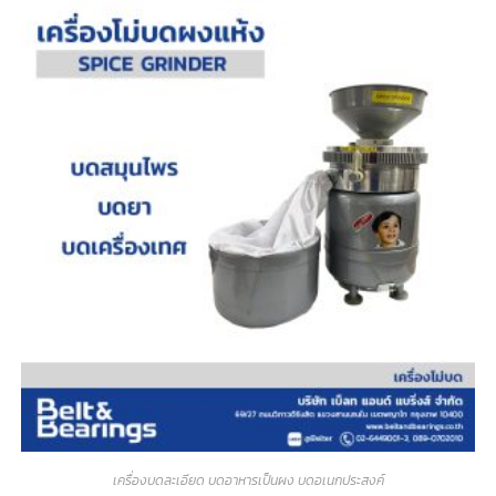
เครื่องบดละเอียด บดอาหารเป็นผง บดอเนกประสงค์