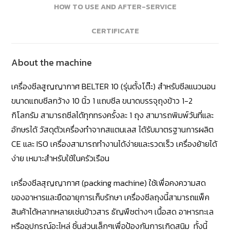
HOW TO USE AND AFTER-SERVICE
CERTIFICATE
About the machine
เครื่องซีลสูญญากาศ
BELTER 10 (
รุ่นตั้งโต๊ะ) สำหรับซีลแนวนอน
ขนาดแถบซีลกว้าง
10
นิ้ว
1
แถบซีล ขนาดบรรจุถุงข้าว
1-2
กิโลกรัม สามารถซีลได้ทุกทรงครั้งละ
1
ถุง สามารถพิมพ์วันที่และ
อักษรได้ วัสดุตัวเครื่องทำจากสแตนเลส ได้รับมาตรฐานการผลิต
CE
และ
ISO
เครื่องสามารถทำงานได้ง่ายและรวดเร็ว เครื่องย้ายได้
ง่าย เหมาะสำหรับใช้ในครัวเรือน
เครื่องซีลสุญญากาศ (
packing machine
) ใช้เพื่อคงความสด
ของอาหารและยืดอายุการเก็บรักษา เครื่องซีลถุงนี้สามารถแพ็ค
สินค้าได้หลากหลายเช่นข้าวสาร ธัญพืชต่างๆ เนื้อสด อาหารทะเล
หรืออุปกรณ์อะไหล่ ชิ้นส่วนเล็กๆเพื่อป้องกันการเกิดสนิม
ทั้งนี้