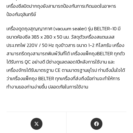
เครื่องซีลปิดปากถุงยังสามารถป้องกันการเกิดมอดในอาหาร
ป้องกันจุลินทรีย์
เครื่องดูดถุงสุญญากาศ (
vacuum sealer
) รุ่น
BELTER-10
มี
ขนาดห้องซีล
385 x 280 x 50
มม. วัสดุตัวเครื่องสแตนเลส
ประเภทไฟ 220
V
/ 50
Hz
ถุงข้าวสาร
ขนาด
1-2
กิโลกรัม
เครื่อง
สามารถรีดถุงสามารถพิมพ์วันที่ได้ เครื่องแพ็คถุง
BELTER
ทุกตัว
ได้รับการ
QC
อย่างดี มีช่างดูแลตลอด1ปีหลังการใช้งาน และ
เครื่องจักรได้รับมาตรฐาน
CE
ตามมาตรฐานยุโรป ท่านจึงมั่นใจได้
ว่าเครื่องแพ็คถุง
BELTER
ทุกเครื่องที่ส่งถึงมือท่านจะทำให้การ
ทำงานของท่านง่ายขึ้น ปลอดภัยในการใช้งาน