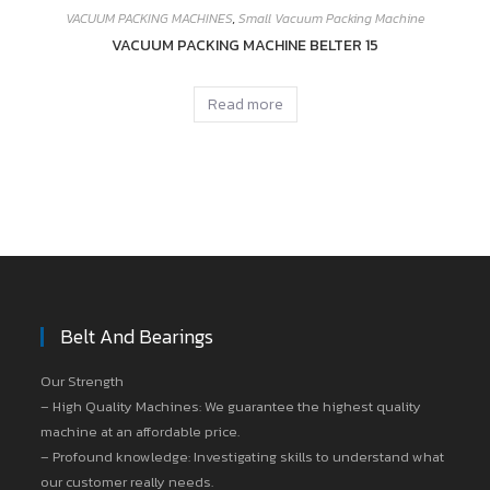
VACUUM PACKING MACHINES
,
Small Vacuum Packing Machine
VACUUM PACKING MACHINE BELTER 15
Read more
Belt And Bearings
Our Strength
– High Quality Machines: We guarantee the highest quality
machine at an affordable price.
– Profound knowledge: Investigating skills to understand what
our customer really needs.